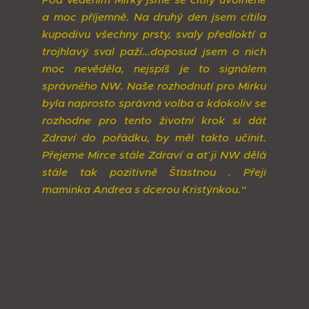
a moc příjemně. Na druhý den jsem cítila
kupodivu všechny prsty, svaly předloktí a
trojhlavý sval paží...doposud jsem o nich
moc nevěděla, nejspíš je to signálem
správného NW. Naše rozhodnutí pro Mirku
byla naprosto správná volba a kdokoliv se
rozhodne pro tento životní krok si dát
Zdraví do pořádku, by měl takto učinit.
Přejeme Mirce stále Zdraví a ať ji NW dělá
stále tak pozitivně Šťastnou . Přejí
maminka Andrea s dcerou Kristýnkou.“