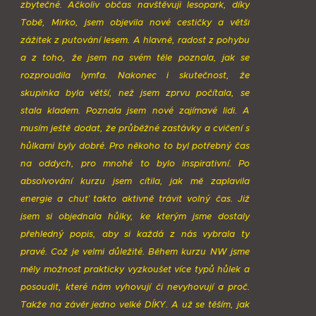
zbytečné. Ačkoliv občas navštěvuji lesopark, díky
Tobě, Mirko, jsem objevila nové cestičky a větší
zážitek z putování lesem. A hlavně, radost z pohybu
a z toho, že jsem na svém těle poznala, jak se
rozproudila lymfa. Nakonec i skutečnost, že
skupinka byla větší, než jsem zprvu počítala, se
stala kladem. Poznala jsem nové zajímavé lidi. A
musím ještě dodat, že průběžné zastávky a cvičení s
hůlkami byly dobré. Pro někoho to byl potřebný čas
na oddych, pro mnohé to bylo inspirativní. Po
absolvování kurzu jsem cítila, jak mě zaplavila
energie a chuť takto aktivně trávit volný čas. Již
jsem si objednala hůlky, ke kterým jsme dostaly
přehledný popis, aby si každá z nás vybrala ty
pravé. Což je velmi důležité. Během kurzu NW jsme
měly možnost prakticky vyzkoušet více typů hůlek a
posoudit, které nám vyhovují či nevyhovují a proč.
Takže na závěr jedno velké DÍKY. A už se těším, jak