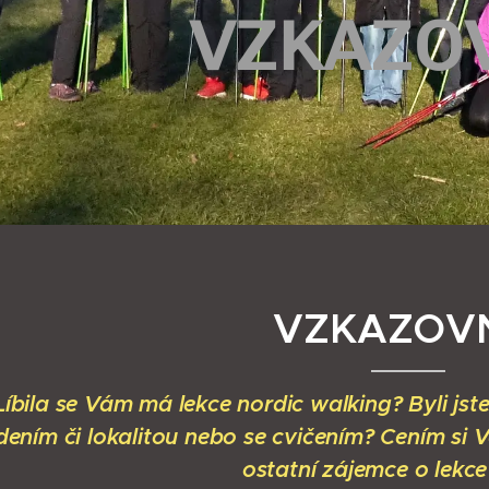
VZKAZO
VZKAZOV
Líbila se Vám má lekce nordic walking? Byli jst
dením či lokalitou nebo se cvičením? Cením si V
ostatní zájemce o lekce