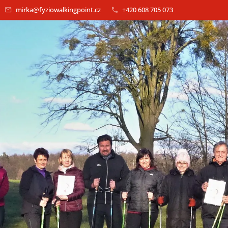
mirka@fyziowalkingpoint.cz
+420 608 705 073