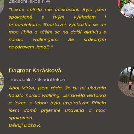
Základní lekce NW
"Lekce splnila mé očekávání. Byla jsem
spokojená s tvým výkladem i
připomínkami. Sportovní vycházka se mi
moc líbila a těším se na další aktivitu s
nordic walkingem. Se srdečným
pozdravem JanaB."
Dagmar Karásková
Individuální základní lekce
Ahoj Mirko, jsem ráda, že jsi mi ukázala
kouzlo nordic walking. Jsi skvělá lektorka
a lekce s tebou byla inspirativní. Přijela
jsem domů příjemně unavená a moc
spokojená.
Děkuji Dáša K.