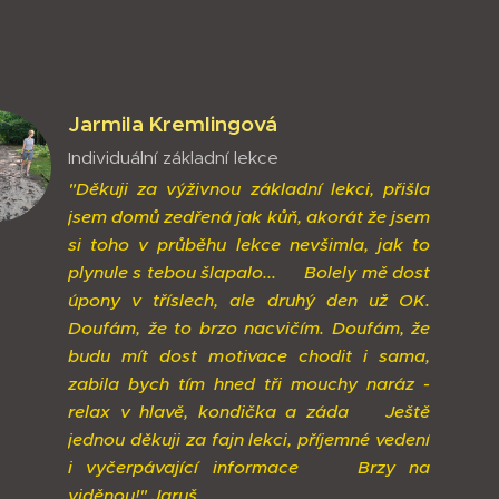
Jarmila Kremlingová
Individuální základní lekce
"Děkuji za výživnou základní lekci, přišla
jsem domů zedřená jak kůň, akorát že jsem
si toho v průběhu lekce nevšimla, jak to
plynule s tebou šlapalo...
😀
Bolely mě dost
úpony v tříslech, ale druhý den už OK.
Doufám, že to brzo nacvičím. Doufám, že
budu mít dost motivace chodit i sama,
zabila bych tím hned tři mouchy naráz -
relax v hlavě, kondička a záda
😀
Ještě
jednou děkuji za fajn lekci, příjemné vedení
i vyčerpávající informace
🌷
Brzy na
viděnou!" Jaruš