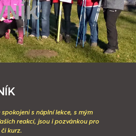
VNÍK
NÍK
e spokojeni s náplní lekce, s mým
ašich reakcí, jsou i pozvánkou pro
 či kurz.