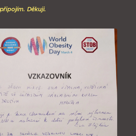
řipojím. Děkuji.