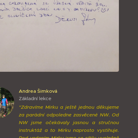
Andrea Šimková
Základní lekce
"Zdravíme Mirku a ještě jednou děkujeme
za parádní odpoledne zasvěcené NW. Od
NW jsme očekávaly jasnou a stručnou
instruktáž a to Mirku naprosto vystihuje.
Pod vedením Mirky jsme se cítily uvolněně