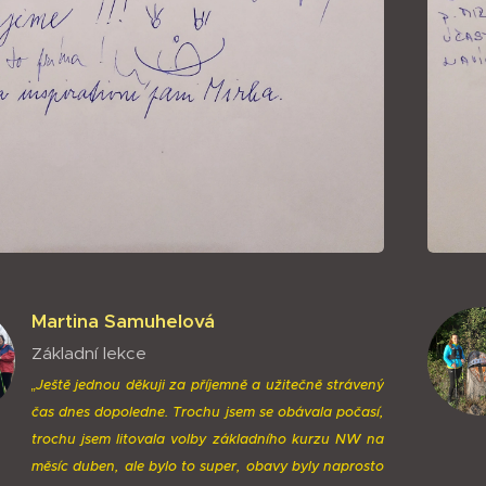
Martina Samuhelová
Základní lekce
„Ještě jednou děkuji za příjemně a užitečně strávený
čas dnes dopoledne. Trochu jsem se obávala počasí,
trochu jsem litovala volby základního kurzu NW na
měsíc duben, ale bylo to super, obavy byly naprosto