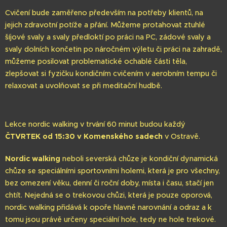
Cvičení bude zaměřeno především na potřeby klientů, na
jejich zdravotní potíže a přání. Můžeme protahovat ztuhlé
šíjové svaly a svaly předloktí po práci na PC, zádové svaly a
svaly dolních končetin po náročném výletu či práci na zahradě,
můžeme posilovat problematické ochablé části těla,
zlepšovat si fyzičku kondičním cvičením v aerobním tempu či
relaxovat a uvolňovat se při meditační hudbě.
Lekce nordic walking v trvání 60 minut budou každý
ČTVRTEK od 15:30 v Komenského sadech
v Ostravě.
Nordic walking
neboli severská chůze je kondiční dynamická
chůze se speciálními sportovními holemi, která je pro všechny,
bez omezení věku, denní či roční doby, místa i času, stačí jen
chtít. Nejedná se o trekovou chůzi, která je pouze oporová,
nordic walking přidává k opoře hlavně narovnání a odraz a k
tomu jsou právě určeny speciální hole, tedy ne hole trekové.