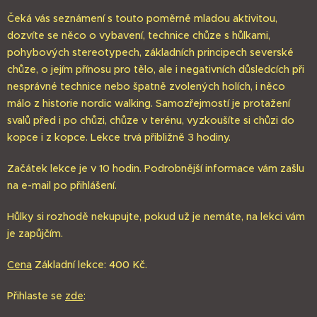
Čeká vás seznámení s touto poměrně mladou aktivitou,
dozvíte se něco o vybavení, technice chůze s hůlkami,
pohybových stereotypech, základních principech severské
chůze, o jejím přínosu pro tělo, ale i negativních důsledcích při
nesprávné technice nebo špatně zvolených holích, i něco
málo z historie nordic walking. Samozřejmostí je protažení
svalů před i po chůzi, chůze v terénu, vyzkoušíte si chůzi do
kopce i z kopce. Lekce trvá přibližně 3 hodiny.
Začátek lekce je v 10 hodin. Podrobnější informace vám zašlu
na e-mail po přihlášení.
Hůlky si rozhodě nekupujte, pokud už je nemáte, na lekci vám
je zapůjčím.
Cena
Základní lekce: 400 Kč.
Přihlaste se
zde
: