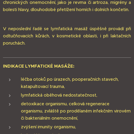
chronických onemocnění, jako je revma či artroza, migrény a
bolesti hlavy, dlouhodobé přetížení horních i dolních končetin.
V neposlední řadě se lymfatická masáž úspěšně provádí při
odtučňovacích kůrách, v kosmetické oblasti, i při laktačních
poruchách.
INDIKACE LYMFATICKÉ MASÁŽE:
léčba otoků po úrazech, pooperačních stavech,
katapultovací trauma,
lymfatická oběhová nedostatečnost,
detoxikace organismu, celková regenerace
organismu, zvláště po prodělaném infekčním virovém
či bakteriálním onemocnění,
zvýšení imunity organismu,