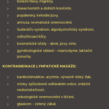
bolesti hlavy, migrény,
únava horních a dolních končetin,
popáleniny, keloidní jizvy,
artroza, revmatické onemocnění,
Sudeckův syndrom, algodystrofický syndrom,
odtučňovací kůry,
kosmetické účely - akné, jizvy, strie,
gynekologické oblasti - mastodynie, laktační
poruchy.
KONTRAINDIKACE LYMFATICKÉ MASÁŽE:
kardiostimulátor, arytmie, výrazně nízký tlak,
otoky způsobené selháváním srdce, srdeční
nedostatečnost,
onkologické onemocnění v léčení,
glaukom - zelený zákal,