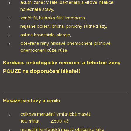
akutní zánět v těle, bakteriální a virové infekce,
horečnaté stavy,
zánět žil, hluboká žilní tromboza,
nejasné bolesti břicha, poruchy štítné žlázy,
astma bronchiale, alergie,
otevřené rány, hnisavé onemocnění, plísňové
onemocnění kůže, růže,
Kardiaci, onkologicky nemocní a těhotné ženy
POUZE na doporučení lékaře!!
Masážní sestavy a
ceník
:
celková manuální lymfatická masáž
180 minut 2.500 Kč
manuální lymfatická masáž obličeje a krku