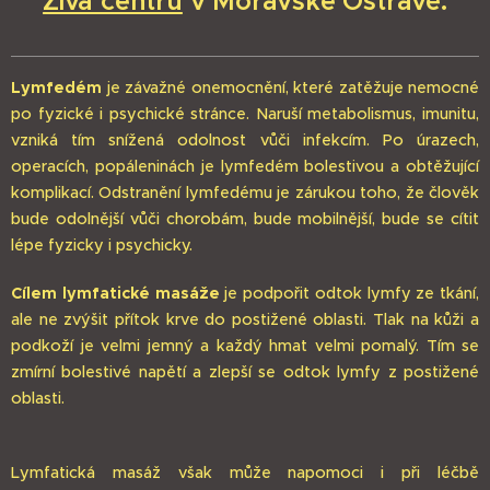
Živa centru
v Moravské Ostravě.
Lymfedém
je závažné onemocnění, které zatěžuje nemocné
po fyzické i psychické stránce. Naruší metabolismus, imunitu,
vzniká tím snížená odolnost vůči infekcím. Po úrazech,
operacích, popáleninách je lymfedém bolestivou a obtěžující
komplikací. Odstranění lymfedému je zárukou toho, že člověk
bude odolnější vůči chorobám, bude mobilnější, bude se cítit
lépe fyzicky i psychicky.
Cílem lymfatické masáže
je podpořit odtok lymfy ze tkání,
ale ne zvýšit přítok krve do postižené oblasti. Tlak na kůži a
podkoží je velmi jemný a každý hmat velmi pomalý. Tím se
zmírní bolestivé napětí a zlepší se odtok lymfy z postižené
oblasti.
Lymfatická masáž však může napomoci i při léčbě